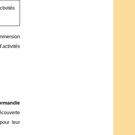
tivités
 immersion
’activités
ormandie
découverte
pour leur