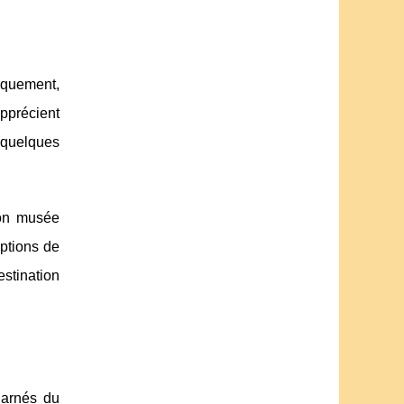
rquement,
apprécient
 quelques
son musée
ptions de
estination
harnés du