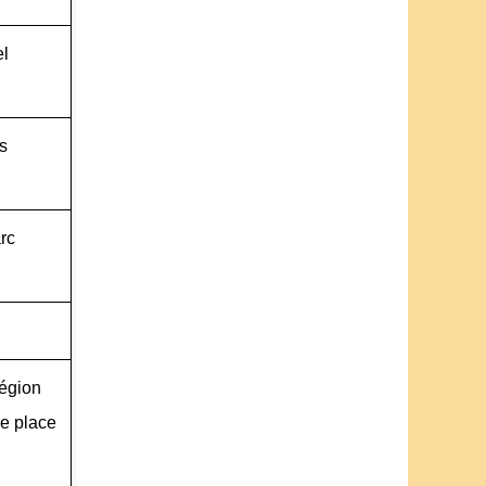
el
s
rc
région
ne place