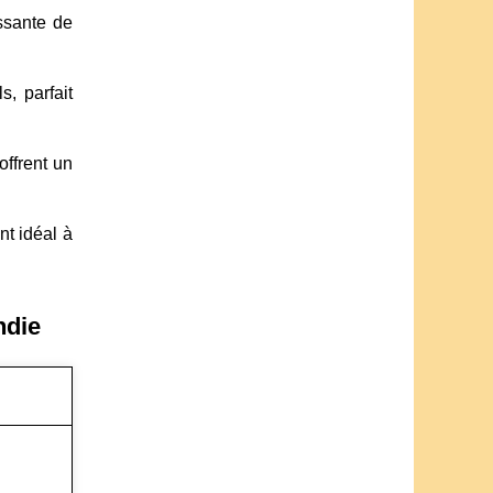
issante de
, parfait
offrent un
t idéal à
ndie