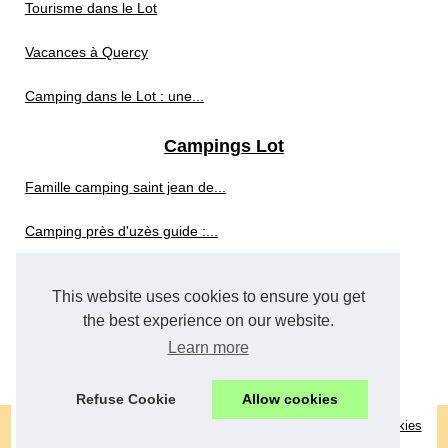
Tourisme dans le Lot
Vacances à Quercy
Camping dans le Lot : une...
Campings Lot
Famille camping saint jean de...
Camping près d'uzès guide :...
Camping vaux-sur-mer...
This website uses cookies to ensure you get
Camping surf bretagne guide :...
the best experience on our website.
Learn more
Pourquoi choisir un camping 4...
Refuse Cookie
Allow cookies
© 2026
Domainedesurgie.com
|
Découvrir de nos archives
|
Cookies
Policy
|
RSS