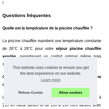
!
Questions fréquentes
Quelle est la température de la piscine chauffée ?
La piscine chauffée maintient une température constante
de 26°C à 28°C pour votre
séjour piscine chauffée
vendée
, garantissant un confort optimal même hors
saison estivale.
This website uses cookies to ensure you get
the best experience on our website.
Quels sont les horaires d'ouverture de la piscine
Learn more
couverte ?
Refuse Cookie
Allow cookies
La
camping piscine chauffée Vendée
ouvre de 9h à
21h en haute saison et de 10h à 19h hors saison, avec