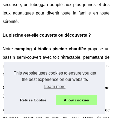
sécurisée, un toboggan adapté aux plus jeunes et des
jeux aquatiques pour divertir toute la famille en toute
sérénité.
La piscine est-elle couverte ou découverte ?
Notre
camping 4 étoiles piscine chauffée
propose un
bassin semi-couvert avec toit rétractable, permettant de
profiter du soleil par beau temps et de se protéger si
This website uses cookies to ensure you get
nécessaire.
the best experience on our website.
Learn more
Quels services sont disponibles autour de la piscine
?
Refuse Cookie
Allow cookies
Vous trouverez des transats, parasols, vestiaires avec