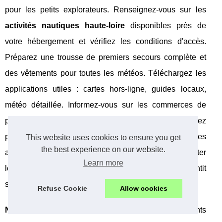
pour les petits explorateurs. Renseignez-vous sur les
activités nautiques haute-loire
disponibles près de
votre hébergement et vérifiez les conditions d'accès.
Préparez une trousse de premiers secours complète et
des vêtements pour toutes les météos. Téléchargez les
applications utiles : cartes hors-ligne, guides locaux,
météo détaillée. Informez-vous sur les commerces de
proximité pour vos courses alimentaires si vous optez
pour des formules en autonomie. Planifiez quelques
This website uses cookies to ensure you get
the best experience on our website.
activités "plan B" en cas de mauvais temps pour éviter
Learn more
les déceptions. Cette organisation préalable garantit
sérénité et spontanéité durant le séjour.
Refuse Cookie
Allow cookies
Notre conseil :
privilégiez un camping avec club enfants