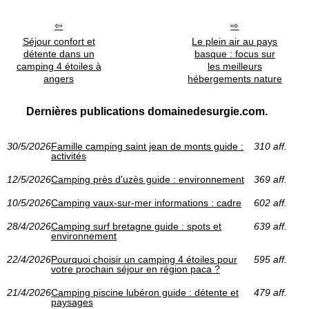
Séjour confort et
Le plein air au pays
détente dans un
basque : focus sur
camping 4 étoiles à
les meilleurs
angers
hébergements nature
Dernières publications domainedesurgie.com.
30/5/2026
Famille camping saint jean de monts guide :
310 aff.
activités
12/5/2026
Camping près d'uzès guide : environnement
369 aff.
10/5/2026
Camping vaux-sur-mer informations : cadre
602 aff.
28/4/2026
Camping surf bretagne guide : spots et
639 aff.
environnement
22/4/2026
Pourquoi choisir un camping 4 étoiles pour
595 aff.
votre prochain séjour en région paca ?
21/4/2026
Camping piscine lubéron guide : détente et
479 aff.
paysages