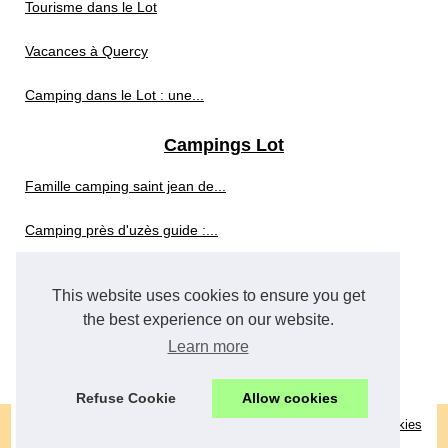
Tourisme dans le Lot
Vacances à Quercy
Camping dans le Lot : une...
Campings Lot
Famille camping saint jean de...
Camping près d'uzès guide :...
Camping vaux-sur-mer...
This website uses cookies to ensure you get
Camping surf bretagne guide :...
the best experience on our website.
Learn more
Pourquoi choisir un camping 4...
Refuse Cookie
Allow cookies
© 2026
Domainedesurgie.com
|
Découvrir de nos archives
|
Cookies
Policy
|
RSS