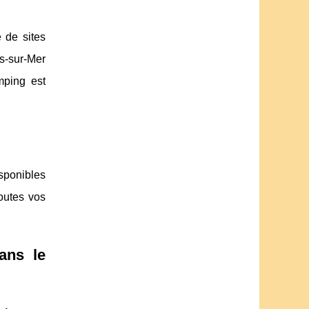
 de sites
es-sur-Mer
mping est
isponibles
toutes vos
ans le