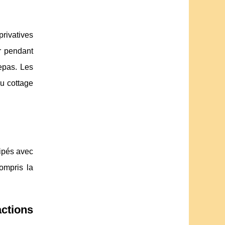
privatives
r pendant
epas. Les
au cottage
ipés avec
ompris la
ctions