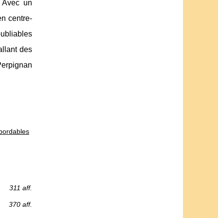
. Avec un
en centre-
ubliables
allant des
Perpignan
bordables
311 aff.
370 aff.