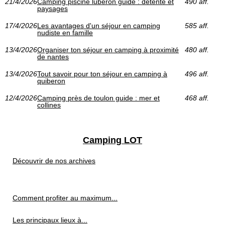
21/4/2026
Camping piscine lubéron guide : détente et
490 aff.
paysages
17/4/2026
Les avantages d'un séjour en camping
585 aff.
nudiste en famille
13/4/2026
Organiser ton séjour en camping à proximité
480 aff.
de nantes
13/4/2026
Tout savoir pour ton séjour en camping à
496 aff.
quiberon
12/4/2026
Camping près de toulon guide : mer et
468 aff.
collines
Camping LOT
Découvrir de nos archives
Comment profiter au maximum...
Les principaux lieux à...