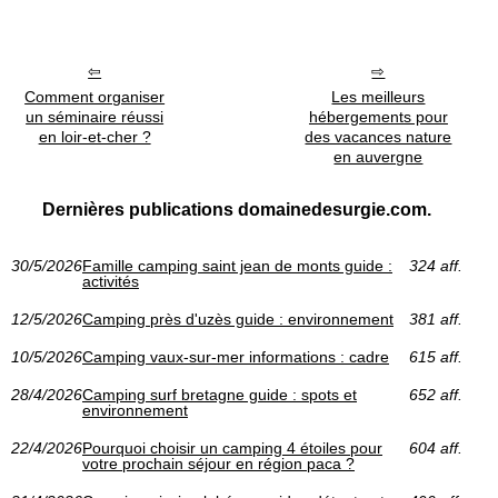
Comment organiser
Les meilleurs
un séminaire réussi
hébergements pour
en loir-et-cher ?
des vacances nature
en auvergne
Dernières publications domainedesurgie.com.
30/5/2026
Famille camping saint jean de monts guide :
324 aff.
activités
12/5/2026
Camping près d'uzès guide : environnement
381 aff.
10/5/2026
Camping vaux-sur-mer informations : cadre
615 aff.
28/4/2026
Camping surf bretagne guide : spots et
652 aff.
environnement
22/4/2026
Pourquoi choisir un camping 4 étoiles pour
604 aff.
votre prochain séjour en région paca ?