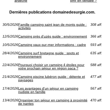
ardèche
pmr en vendée ?
Dernières publications domainedesurgie.com.
30/5/2026
Famille camping saint jean de monts guide :
308 aff.
activités
12/5/2026
Camping près d'uzès guide : environnement
366 aff.
10/5/2026
Camping vaux-sur-mer informations : cadre
593 aff.
28/4/2026
Camping surf bretagne guide : spots et
635 aff.
environnement
22/4/2026
Pourquoi choisir un camping 4 étoiles pour
588 aff.
votre prochain séjour en région paca ?
21/4/2026
Camping piscine lubéron guide : détente et
477 aff.
paysages
17/4/2026
Les avantages d'un séjour en camping
567 aff.
nudiste en famille
13/4/2026
Organiser ton séjour en camping à proximité
470 aff.
de nantes