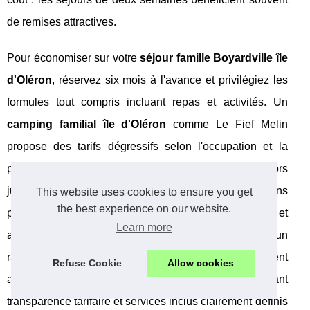
de remises attractives.
Pour économiser sur votre
séjour famille Boyardville île
d'Oléron
, réservez six mois à l'avance et privilégiez les
formules tout compris incluant repas et activités. Un
camping familial île d'Oléron
comme Le Fief Melin
propose des tarifs dégressifs selon l'occupation et la
période. Les
vacances enfants Charente-Maritime
hors
juillet-août permettent d'accéder aux mêmes prestations
This website uses cookies to ensure you get
the best experience on our website.
pour 40% de moins, avec piscines chauffées et
Learn more
animations maintenues. Made in Camp garantit un
rapport qualité-prix optimal en négociant directement
Refuse Cookie
Allow cookies
avec les établissements partenaires, assurant
transparence tarifaire et services inclus clairement définis